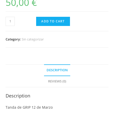
50,00
€
Tanda
ADD TO CART
de
GRIP
12
Category:
Sin categorizar
de
Marzo
quantity
DESCRIPTION
REVIEWS (0)
Description
Tanda de GRIP 12 de Marzo