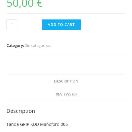
50,00
€
Tanda
ADD TO CART
GRIP
KDD
Mañoford
Category:
Sin categorizar
006
quantity
DESCRIPTION
REVIEWS (0)
Description
Tanda GRIP KDD Mañoford 006