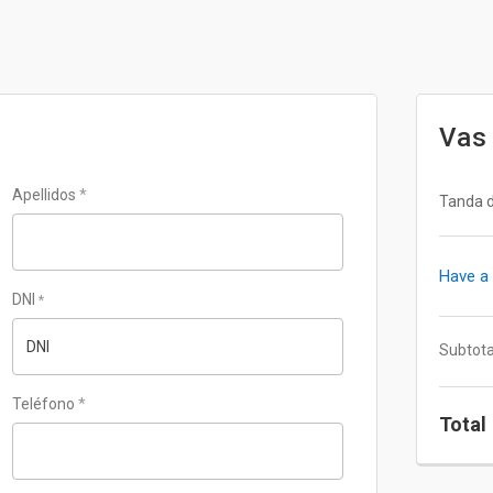
Vas 
Apellidos
*
Tanda d
Have a 
DNI
*
Subtota
Teléfono
*
Total